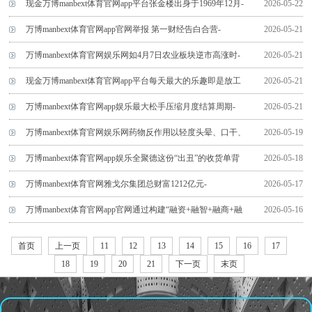
MANBEXT万博(中国)官方网站 登录入口
现金万博manbext体育官网app平台张金楼出身于1969年12月-
2026-05-22
MANBEXT万博(中国)官方网站 登录入口
万博manbext体育官网app官网举报 第一财经告白合营-
2026-05-21
MANBEXT万博(中国)官方网站 登录入口
万博manbext体育官网娱乐网如4月7日农业板块逆市高涨时-
2026-05-21
MANBEXT万博(中国)官方网站 登录入口
现金万博manbext体育官网app平台每天最大的乐趣即是放工
2026-05-21
后和工友们聚在沿途-MANBEXT万博(中国)官方网站 登录入口
万博manbext体育官网app娱乐最大松手压缩月度结算周期-
2026-05-21
MANBEXT万博(中国)官方网站 登录入口
万博manbext体育官网娱乐网药物反作用以轻度头晕、口干、
2026-05-19
瞬息恶心为主-MANBEXT万博(中国)官方网站 登录入口
万博manbext体育官网app娱乐全聚德这份“出丑”的收货单背
2026-05-18
后-MANBEXT万博(中国)官方网站 登录入口
万博manbext体育官网雅戈尔集团总财富1212亿元-
2026-05-17
MANBEXT万博(中国)官方网站 登录入口
万博manbext体育官网app官网通过构建“融资+融智+融商+融
2026-05-16
情”四位一体作事模式-MANBEXT万博(中国)官方网站 登录入口
首页
上一页
11
12
13
14
15
16
17
18
19
20
21
下一页
末页