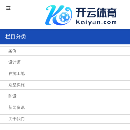
栏目分类
案例
设计师
在施工地
别墅实施
陈设
新闻资讯
关于我们