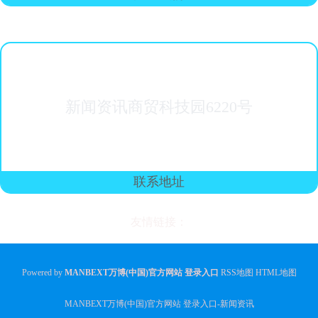
新闻资讯商贸科技园6220号
联系地址
友情链接：
Powered by
MANBEXT万博(中国)官方网站 登录入口
RSS地图
HTML地图
MANBEXT万博(中国)官方网站 登录入口-新闻资讯