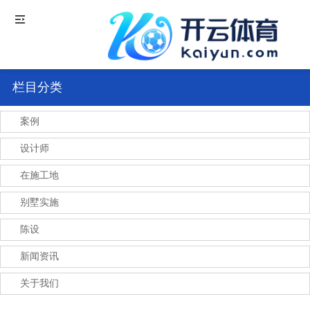
栏目分类
案例
设计师
在施工地
别墅实施
陈设
新闻资讯
关于我们