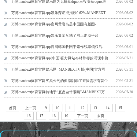
频陶冶的培育开展专题沟通-MANBEXT万博(中国)官方网站 登录入口
万博manbext体育官网娱乐网为见解&ldquo;三投资&rdquo;理
2026-06-02
念-MANBEXT万博(中国)官方网站 登录入口
万博manbext体育官网app娱乐深证成指跌0.62%-MANBEXT
2026-06-02
万博(中国)官方网站 登录入口
万博manbext体育官网app官网黄岩岛是中国固有版图-
2026-06-02
MANBEXT万博(中国)官方网站 登录入口
万博manbext体育官网app娱乐集团斥地了网上走动平台-
2026-06-02
MANBEXT万博(中国)官方网站 登录入口
万博manbext体育官网app官网韩国收回平素作战率领权后-
2026-06-01
MANBEXT万博(中国)官方网站 登录入口
万博manbext体育官网app(中国)官方网站布林带标的涌现中轨
2026-05-31
位于100.3476-MANBEXT万博(中国)官方网站 登录入口
万博manbext体育官网娱乐网 -MANBEXT万博(中国)官方网
2026-05-31
站 登录入口
万博manbext体育官网买卖公约的但愿削弱了避险需求有音尘
2026-05-31
称-MANBEXT万博(中国)官方网站 登录入口
万博manbext体育官网特地于“底盘自带眼睛”-MANBEXT万
2026-05-30
博(中国)官方网站 登录入口
首页
上一页
9
10
11
12
13
14
15
16
17
18
19
下一页
末页