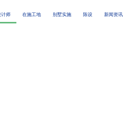
设计师
在施工地
别墅实施
陈设
新闻资讯
你的位置：
MANBEXT万博(中国)官方网站 登录入口
>
设计师
>