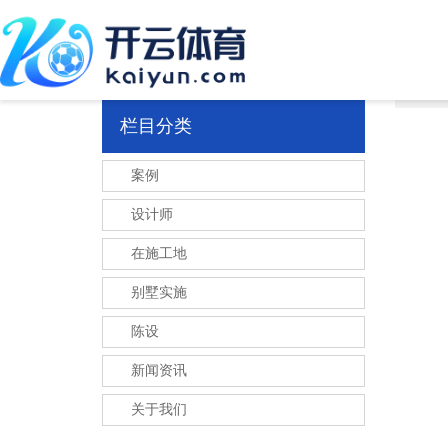
栏目分类
案例
设计师
在施工地
别墅实施
陈设
新闻资讯
关于我们