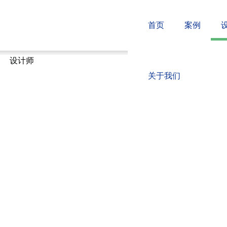
首页
案例
设计师
关于我们