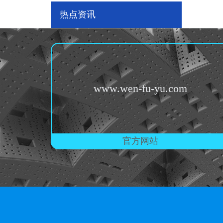
热点资讯
www.wen-fu-yu.com
官方网站