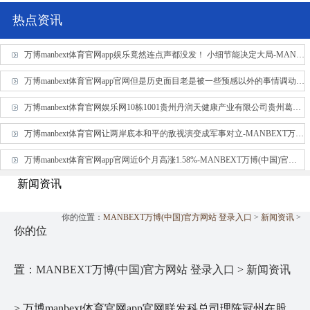
热点资讯
万博manbext体育官网app娱乐竟然连点声都没发！ 小细节能决定大局-MANBEX
万博manbext体育官网app官网但是历史面目老是被一些预感以外的事情调动-MANBEXT万博(中
万博manbext体育官网娱乐网10栋1001贵州丹润天健康产业有限公司贵州葛根灵芝片72克（0.6
万博manbext体育官网让两岸底本和平的敌视演变成军事对立-MANBEXT万博(中国)官方网站 登
万博manbext体育官网app官网近6个月高涨1.58%-MANBEXT万博(中国)官方网站 登录
新闻资讯
你的位置：
MANBEXT万博(中国)官方网站 登录入口
>
新闻资讯
>
你的位
置：
MANBEXT万博(中国)官方网站 登录入口
>
新闻资讯
> 万博manbext体育官网app官网联发科总司理陈冠州在股