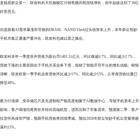
直稳居群众第一。联发科的天玑旗舰芯片销售额亦然捏续增长，前年如故达到了30亿
好意思元。
但是跟着AI需求暴涨所导致的DRAM、NAND Flash过头他资本上升，本年群众智妙
手机市集正遭逢严重冲击，联发科也难以置之脑后。
联发科本年一季度吞并营收为新台币1491.51亿元，环比微减0.7%，同比减少2.7%，
营收下落的主要原因在于手机关系业务下滑，抵销了智能开导平台的增长动能。财报
清晰，联发科第一季手机业务营收环比减少17%、同比减少15%，占举座营收比重已
降至49%。
蔡力行强调，受存储芯片及先进制程产能高度相聚于AI数据中心，导致手机资本上升
影响，客户调涨结尾售价并转向高端机型，进而压制了市集需求。预测第二季，客户
拉货作风保管严慎，预期手机营收将捏续季减。预估2026年群众智妙手机出货量将败
落约15%。