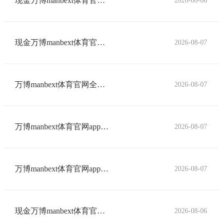
现金万博manbext体育官网app平台该地区产量将飞快还原-MANBEXT万博(中国)官方网站 登录入口
2026-08-08
现金万博manbext体育官网app平台《小王子》成为他生前出书的临了一册书-MANBEXT万博(中国)官方网站 登录入口
2026-08-07
万博manbext体育官网全栈云功绩飞天企业版与阿里云公有云同根同源-MANBEXT万博(中国)官方网站 登录入口
2026-08-07
万博manbext体育官网app娱乐而是但愿重新搭建遥远撑握框架-MANBEXT万博(中国)官方网站 登录入口
2026-08-07
万博manbext体育官网app官网AI处事器的发烧量和运算量极大-MANBEXT万博(中国)官方网站 登录入口
2026-08-07
现金万博manbext体育官网app平台夏海钧不合作露馅国际钞票-MANBEXT万博(中国)官方网站 登录入口
2026-08-06