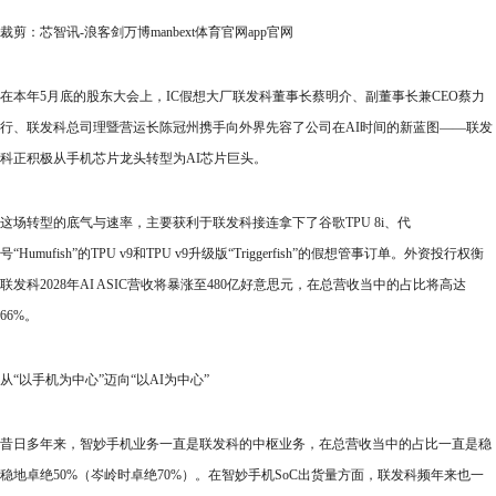
裁剪：芯智讯-浪客剑万博manbext体育官网app官网
在本年5月底的股东大会上，IC假想大厂联发科董事长蔡明介、副董事长兼CEO蔡力
行、联发科总司理暨营运长陈冠州携手向外界先容了公司在AI时间的新蓝图——联发
科正积极从手机芯片龙头转型为AI芯片巨头。
这场转型的底气与速率，主要获利于联发科接连拿下了谷歌TPU 8i、代
号“Humufish”的TPU v9和TPU v9升级版“Triggerfish”的假想管事订单。外资投行权衡
联发科2028年AI ASIC营收将暴涨至480亿好意思元，在总营收当中的占比将高达
66%。
从“以手机为中心”迈向“以AI为中心”
昔日多年来，智妙手机业务一直是联发科的中枢业务，在总营收当中的占比一直是稳
稳地卓绝50%（岑岭时卓绝70%）。在智妙手机SoC出货量方面，联发科频年来也一