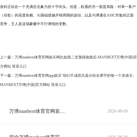
发科正站在一个充满念念象力的十字街头。但是，机遇的另一面是风险：对单一客户
（谷歌）的高度依赖、AI基础措施开销周期的波动，以及与博通在ASIC市集的正面
竞争，王人是这场豪赌中不行薄情的变数。
上一篇：
万博manbext体育官网娱乐网比如第二支预报偷跑后-MANBEXT万博(中国)官
方网站 登录入口
下一篇：
万博manbext体育官网app娱乐“咱们不成把兵器分给全寰宇的每一个东谈主-
MANBEXT万博(中国)官方网站 登录入口
万博manbext体育官网装机界限1.25亿千瓦-MANBEXT万博(中国)官方网站 登录入口
2026-08-09