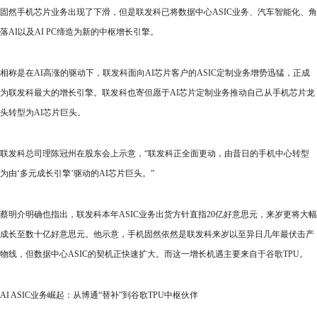
固然手机芯片业务出现了下滑，但是联发科已将数据中心ASIC业务、汽车智能化、角
落AI以及AI PC缔造为新的中枢增长引擎。
相称是在AI高涨的驱动下，联发科面向AI芯片客户的ASIC定制业务增势迅猛，正成
为联发科最大的增长引擎。联发科也寄但愿于AI芯片定制业务推动自己从手机芯片龙
头转型为AI芯片巨头。
联发科总司理陈冠州在股东会上示意，“联发科正全面更动，由昔日的手机中心转型
为由‘多元成长引擎’驱动的AI芯片巨头。”
蔡明介明确也指出，联发科本年ASIC业务出货方针直指20亿好意思元，来岁更将大幅
成长至数十亿好意思元。他示意，手机固然依然是联发科来岁以至异日几年最伏击产
物线，但数据中心ASIC的契机正快速扩大。而这一增长机遇主要来自于谷歌TPU。
AI ASIC业务崛起：从博通“替补”到谷歌TPU中枢伙伴