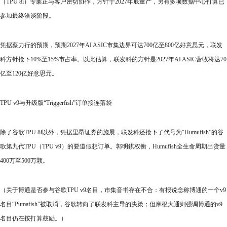
（TPU 8i）专案正与客户密切协作，方针于2027年底量产，另有多项数据中心打算已
参加最终洽谈阶段。
凭据蔡力行的预期，预期2027年AI ASIC市集边界可达700亿至800亿好意思元，联发
科方针抢下10%至15%市占率。以此估算，联发科的方针是2027年AI ASIC营收将达70
亿至120亿好意思元。
TPU v9与升级版“Triggerfish”订单接连落袋
除了谷歌TPU 8i以外，凭据里昂证券的施展，联发科还抢下了代号为“Humufish”的谷
歌第九代TPU（TPU v9）的要道假想订单。郭明錤权衡，Humufish全生命周期出货量
400万至500万颗。
（关于博通是否参与谷歌TPU v9名目，市集音书存在不合：有报说念称博通的一个v9
名目“Pumafish”被取消，谷歌转向了联发科主导的决策；但摩根大通则强调博通的v9
名目仍在按打算鼓励。）