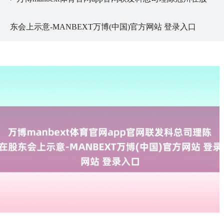
东会上示意-MANBEXT万博(中国)官方网站 登录入口