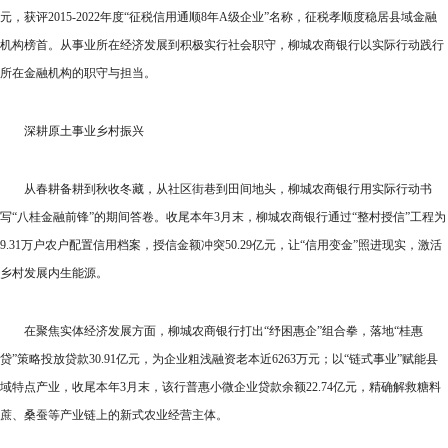
元，获评2015-2022年度“征税信用通顺8年A级企业”名称，征税孝顺度稳居县域金融
机构榜首。从事业所在经济发展到积极实行社会职守，柳城农商银行以实际行动践行
所在金融机构的职守与担当。
深耕原土事业乡村振兴
从春耕备耕到秋收冬藏，从社区街巷到田间地头，柳城农商银行用实际行动书
写“八桂金融前锋”的期间答卷。收尾本年3月末，柳城农商银行通过“整村授信”工程为
9.31万户农户配置信用档案，授信金额冲突50.29亿元，让“信用变金”照进现实，激活
乡村发展内生能源。
在聚焦实体经济发展方面，柳城农商银行打出“纾困惠企”组合拳，落地“桂惠
贷”策略投放贷款30.91亿元，为企业粗浅融资老本近6263万元；以“链式事业”赋能县
域特点产业，收尾本年3月末，该行普惠小微企业贷款余额22.74亿元，精确解救糖料
蔗、桑蚕等产业链上的新式农业经营主体。