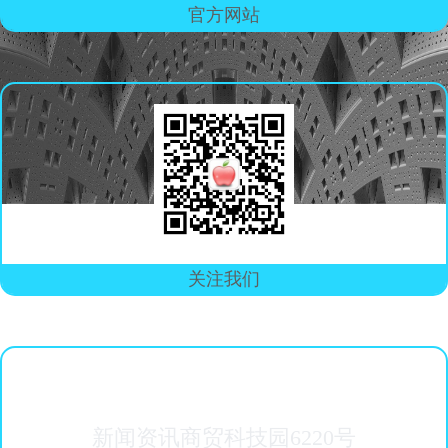
官方网站
关注我们
新闻资讯商贸科技园6220号