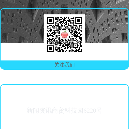
关注我们
新闻资讯商贸科技园6220号