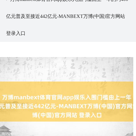
亿元普及至接近442亿元-MANBEXT万博(中国)官方网站
登录入口