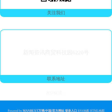
关注我们
新闻资讯商贸科技园6220号
联系地址
友情链接：
Powered by
MANBEXT万博(中国)官方网站 登录入口
RSS地图
HTML地图