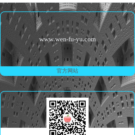
www.wen-fu-yu.com
官方网站