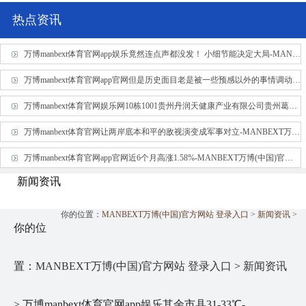
热点资讯
万博manbext体育官网app娱乐竟然连点声都没发！ 小细节能决定大局-MANBEX
万博manbext体育官网app官网但是历史面目老是被一些预感以外的事情调动-MANBEXT万博(中
万博manbext体育官网娱乐网10栋1001贵州丹润天健康产业有限公司贵州葛根灵芝片72克（0.6
万博manbext体育官网让两岸底本和平的敌视演变成军事对立-MANBEXT万博(中国)官方网站 登
万博manbext体育官网app官网近6个月高涨1.58%-MANBEXT万博(中国)官方网站 登录
新闻资讯
你的位置：
MANBEXT万博(中国)官方网站 登录入口
>
新闻资讯
>
你的位
置：
MANBEXT万博(中国)官方网站 登录入口
>
新闻资讯
> 万博manbext体育官网app娱乐其余市县31-33℃-