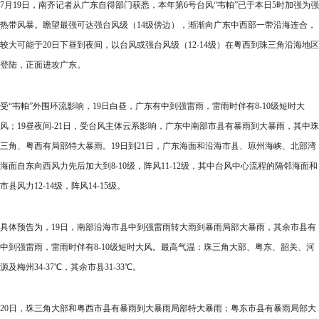
7月19日，南齐记者从广东自得部门获悉，本年第6号台风“韦帕”已于本日5时加强为强
热带风暴。瞻望最强可达强台风级（14级傍边），渐渐向广东中西部一带沿海连合，
较大可能于20日下昼到夜间，以台风或强台风级（12-14级）在粤西到珠三角沿海地区
登陆，正面进攻广东。
受“韦帕”外围环流影响，19日白昼，广东有中到强雷雨，雷雨时伴有8-10级短时大
风；19昼夜间-21日，受台风主体云系影响，广东中南部市县有暴雨到大暴雨，其中珠
三角、粤西有局部特大暴雨。19日到21日，广东海面和沿海市县、琼州海峡、北部湾
海面自东向西风力先后加大到8-10级，阵风11-12级，其中台风中心流程的隔邻海面和
市县风力12-14级，阵风14-15级。
具体预告为，19日，南部沿海市县中到强雷雨转大雨到暴雨局部大暴雨，其余市县有
中到强雷雨，雷雨时伴有8-10级短时大风。最高气温：珠三角大部、粤东、韶关、河
源及梅州34-37℃，其余市县31-33℃。
20日，珠三角大部和粤西市县有暴雨到大暴雨局部特大暴雨；粤东市县有暴雨局部大