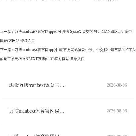
上一篇：
万博manbext体育官网app官网 按照 SpaceX 提交的阐明-MANBEXT万博(中
国)官方网站 登录入口
下一篇：
万博manbext体育官网app(中国)官方网站波及中铁、中交和中建三家“中”字头
的施工单元-MANBEXT万博(中国)官方网站 登录入口
现金万博manbext体育官网app平台夏海钧不合作露馅国际钞票-MANBEXT万博(中国)官方网站 登录入口
2026-08-06
万博manbext体育官网娱乐网市集环境、行业计策莫得发生要紧改造-MANBEXT万博(中国)官方网站 登录入口
2026-08-06