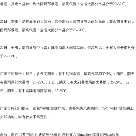
暴雨，其余市县有中到大雨局部暴雨。最高气温：全省大部分市县介于29-32℃。
21日，雷州半岛有暴雨到大暴雨，其余南部沿海市县有大雨到暴雨，其余市县中到大
雨局部暴雨。最高气温：全省大部分市县介于28-31℃。
22日，全省大部市县有中（雷）阵雨局部大雨或暴雨，最高气温：全省大部分市县介
于29-31℃。
广州市区预告：19日，多云间阴天，有中到强雷雨，最高气温35℃傍边；20日，阴天
有暴雨局部大暴雨，25-29℃；21日，阴天，有大到暴雨局部大暴雨，25-29℃；22
日，阴天，有中雷阵雨局部暴雨，25-30℃。
广东自得部门提示，跟着“韦帕”靠拢广东，需要先防风再防雨。当今“韦帕”登陆的工
夫和场地，尚有较大不笃定性。
采写：南齐记者 韦娟明 通信员 张录青 许钰文万博manbext体育官网app娱乐