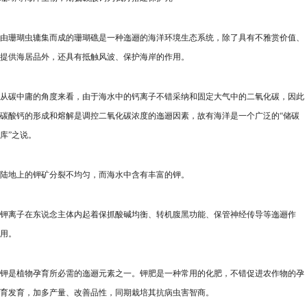
由珊瑚虫辘集而成的珊瑚礁是一种迤逦的海洋环境生态系统，除了具有不雅赏价值、
提供海居品外，还具有抵触风波、保护海岸的作用。
从碳中庸的角度来看，由于海水中的钙离子不错采纳和固定大气中的二氧化碳，因此
碳酸钙的形成和熔解是调控二氧化碳浓度的迤逦因素，故有海洋是一个广泛的“储碳
库”之说。
陆地上的钾矿分裂不均匀，而海水中含有丰富的钾。
钾离子在东说念主体内起着保抓酸碱均衡、转机腹黑功能、保管神经传导等迤逦作
用。
钾是植物孕育所必需的迤逦元素之一。钾肥是一种常用的化肥，不错促进农作物的孕
育发育，加多产量、改善品性，同期栽培其抗病虫害智商。