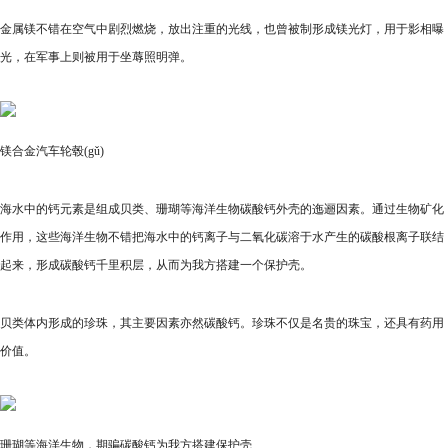
金属镁不错在空气中剧烈燃烧，放出注重的光线，也曾被制形成镁光灯，用于影相曝
光，在军事上则被用于坐蓐照明弹。
镁合金汽车轮毂(gǔ)
海水中的钙元素是组成贝类、珊瑚等海洋生物碳酸钙外壳的迤逦因素。通过生物矿化
作用，这些海洋生物不错把海水中的钙离子与二氧化碳溶于水产生的碳酸根离子联结
起来，形成碳酸钙千里积层，从而为我方搭建一个保护壳。
贝类体内形成的珍珠，其主要因素亦然碳酸钙。珍珠不仅是名贵的珠宝，还具有药用
价值。
珊瑚等海洋生物，期骗碳酸钙为我方搭建保护壳