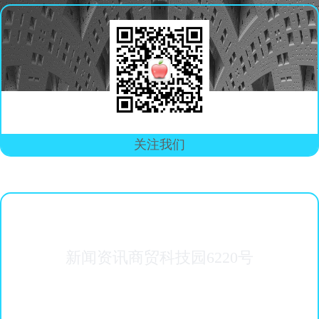
关注我们
新闻资讯商贸科技园6220号