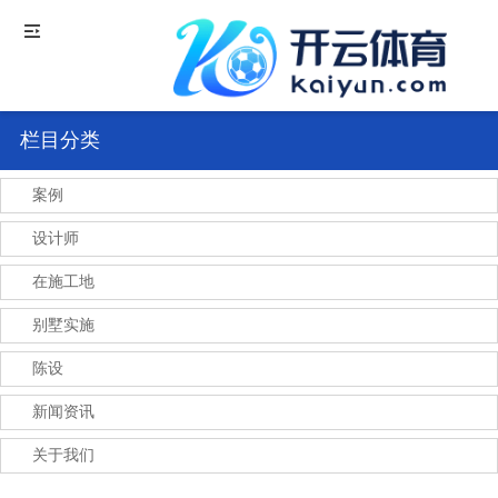
栏目分类
案例
设计师
在施工地
别墅实施
陈设
新闻资讯
关于我们