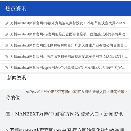
热点资讯
万博manbext体育官网app娱乐竟然连点声都没发！ 小细节能决定大局-MANBEX
万博manbext体育官网app官网但是历史面目老是被一些预感以外的事情调动-MANBEXT万博(中
万博manbext体育官网娱乐网10栋1001贵州丹润天健康产业有限公司贵州葛根灵芝片72克（0.6
万博manbext体育官网让两岸底本和平的敌视演变成军事对立-MANBEXT万博(中国)官方网站 登
万博manbext体育官网app官网近6个月高涨1.58%-MANBEXT万博(中国)官方网站 登录
新闻资讯
你的位置：
MANBEXT万博(中国)官方网站 登录入口
>
新闻资讯
>
你的位
置：
MANBEXT万博(中国)官方网站 登录入口
>
新闻资讯
> 万博manbext体育官网app(中国)官方网站氯化钠如故迤逦