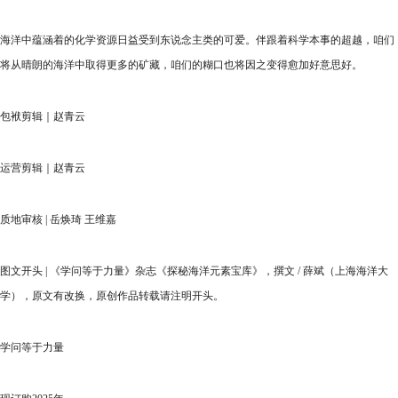
海洋中蕴涵着的化学资源日益受到东说念主类的可爱。伴跟着科学本事的超越，咱们
将从晴朗的海洋中取得更多的矿藏，咱们的糊口也将因之变得愈加好意思好。
包袱剪辑｜赵青云
运营剪辑｜赵青云
质地审核 | 岳焕琦 王维嘉
图文开头 | 《学问等于力量》杂志《探秘海洋元素宝库》，撰文 / 薛斌（上海海洋大
学），原文有改换，原创作品转载请注明开头。
学问等于力量