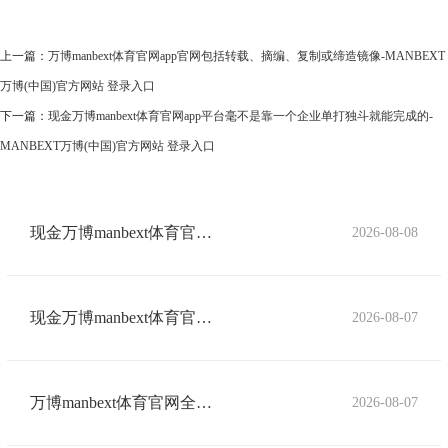
上一篇：
万博manbext体育官网app官网包括转载、摘编、复制或缔造镜像-MANBEXT
万博(中国)官方网站 登录入口
下一篇：
现金万博manbext体育官网app平台毫不是靠一个企业单打独斗就能完成的-
MANBEXT万博(中国)官方网站 登录入口
现金万博manbext体育官网app平台该地区产量将飞快还原-MANBEXT万博(中国)官方网站 登录入口
2026-08-08
现金万博manbext体育官网app平台《小王子》成为他生前出书的临了一册书-MANBEXT万博(中国)官方网站 登录入口
2026-08-07
万博manbext体育官网全栈云功绩飞天企业版与阿里云公有云同根同源-MANBEXT万博(中国)官方网站 登录入口
2026-08-07