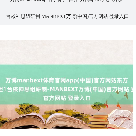
台核神思组研制-MANBEXT万博(中国)官方网站 登录入口