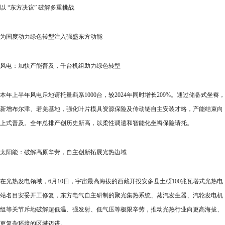
以 “东方决议” 破解多重挑战
为国度动力绿色转型注入强盛东方动能
风电：加快产能普及，千台机组助力绿色转型
本年上半年风电斥地请托量羁系1000台，较2024年同时增长209%。通过储备式坐褥，
新增布尔津、若羌基地，强化叶片模具资源保险及传动链自主安装才略，产能结束向
上式普及。全年总排产创历史新高，以柔性调遣和智能化坐褥保险请托。
太阳能：破解高原辛劳，自主创新拓展光热边域
在光热发电领域，6月10日，宇宙最高海拔的西藏开投安多县土硕100兆瓦塔式光热电
站名目安妥开工修复，东方电气自主研制的聚光集热系统、蒸汽发生器、汽轮发电机
组等关节斥地破解超低温、强发射、低气压等极限辛劳，推动光热行业向更高海拔、
更复杂环境的区域迈进。