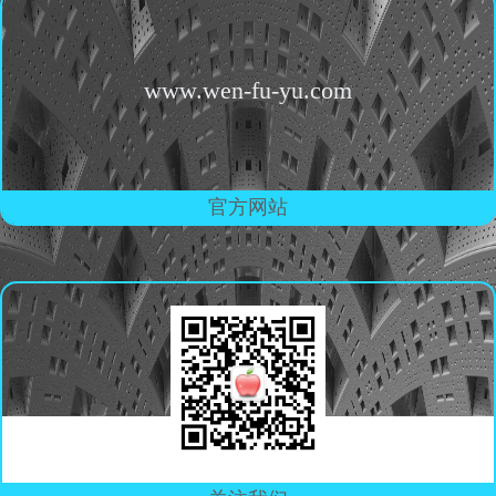
www.wen-fu-yu.com
官方网站