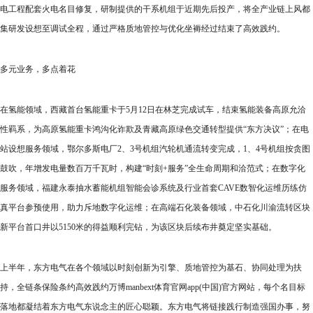
电工程配套火电名目修复，研制提供的干系机组于近期先后投产，将全产业链上风都
集研发设想至调试全程，通过严格质地管控与优化坐褥经过结束了高效践约。
多元业务，多点着花
在氢能领域，西藏首台氢能重卡于5月12日在林芝完成试车，结束氢能装备高原允洽
性羁系，为高原氢能重卡鸿沟化诈欺及青藏高原绿色交通转型提供“东方决议”；在电
站设想服务领域，鄂尔多斯电厂2、3号机组汽轮机通流转变完成，1、4号机组按贪图
鼓吹，年增发电量数百万千瓦时，构建“时刻+服务”全生命周期和洽范式；在数字化
服务领域，福建永泰抽水蓄能机组智能会诊系统及行业首套CAVE数智化运维历练仿
真平台参预使用，助力斥地数字化运维；在高端石化装备领域，中石化川渝流转区块
新平台首口井以5150米的得益顺利完钻，为该区块后续布井奠定坚实基础。
上半年，东方电气在各个领域以时刻创新为引擎、质地管控为基石、协同处理为扶
持，全链条保险条约高效践约万博manbext体育官网app(中国)官方网站，每个名目标
落地都凝结着东方电气东说念主的匠心聪颖。东方电气将链接践行制造强国办事，努