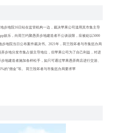
荷兰地步地院16日站在监管机构一边，裁决苹果公司滥用其市集主导
官网app娱乐，向荷兰约聚愚弄步地建造者不公谈设限，应被处以5000
地步地院当日公布案件裁决书。2021年，荷兰毁坏者与市集惩办局
愚弄步地分发市集占据主导地位，但苹果公司为了自己利益，对进
弄步地建造者施加各样松手，如只可通过苹果愚弄商店进行交游、
0%的“佣金”等。 荷兰毁坏者与市集惩办局要求苹