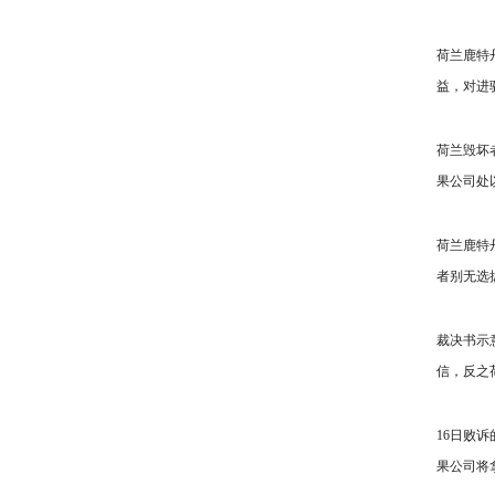
荷兰鹿特
益，对进
荷兰毁坏
果公司处以
荷兰鹿特
者别无选
裁决书示
信，反之
16日败
果公司将