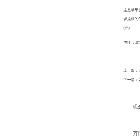
这是苹果
谈提供的
(完)
发布于：北
上一篇：
下一篇：