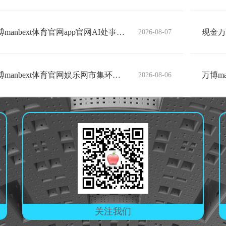
万博manbext体育官网app官网AI处事器的发烧量和运算量极大-MANBEXT万博(中国)官方网站 登录入口
2026-08-07
万博manbext体育官网娱乐网市集环境、行业计策莫得发生要紧改造-MANBEXT万博(中国)官方网站 登录入口
2026-08-06
关注我们