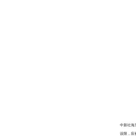
中新社海
设限，应被