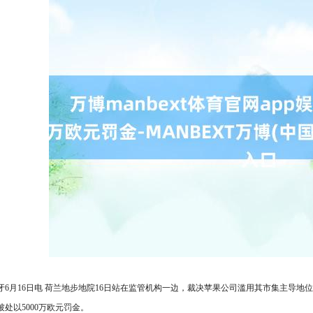
牙6月16日电 荷兰地步地院16日站在监管机构一边，裁决苹果公司滥用其市集主导地位万
处以5000万欧元罚金。