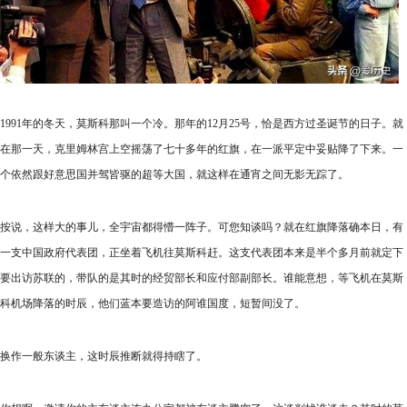
1991年的冬天，莫斯科那叫一个冷。那年的12月25号，恰是西方过圣诞节的日子。就
在那一天，克里姆林宫上空摇荡了七十多年的红旗，在一派平定中妥贴降了下来。一
个依然跟好意思国并驾皆驱的超等大国，就这样在通宵之间无影无踪了。
按说，这样大的事儿，全宇宙都得懵一阵子。可您知谈吗？就在红旗降落确本日，有
一支中国政府代表团，正坐着飞机往莫斯科赶。这支代表团本来是半个多月前就定下
要出访苏联的，带队的是其时的经贸部长和应付部副部长。谁能意想，等飞机在莫斯
科机场降落的时辰，他们蓝本要造访的阿谁国度，短暂间没了。
换作一般东谈主，这时辰推断就得持瞎了。