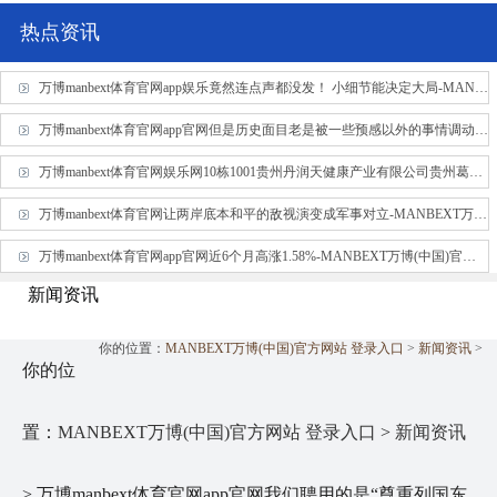
热点资讯
万博manbext体育官网app娱乐竟然连点声都没发！ 小细节能决定大局-MANBEX
万博manbext体育官网app官网但是历史面目老是被一些预感以外的事情调动-MANBEXT万博(中
万博manbext体育官网娱乐网10栋1001贵州丹润天健康产业有限公司贵州葛根灵芝片72克（0.6
万博manbext体育官网让两岸底本和平的敌视演变成军事对立-MANBEXT万博(中国)官方网站 登
万博manbext体育官网app官网近6个月高涨1.58%-MANBEXT万博(中国)官方网站 登录
新闻资讯
你的位置：
MANBEXT万博(中国)官方网站 登录入口
>
新闻资讯
>
你的位
置：
MANBEXT万博(中国)官方网站 登录入口
>
新闻资讯
> 万博manbext体育官网app官网我们聘用的是“尊重列国东