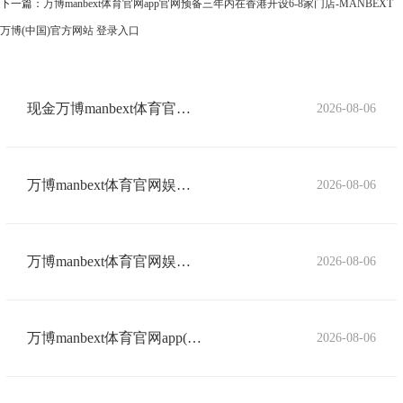
下一篇：
万博manbext体育官网app官网预备三年内在香港开设6-8家门店-MANBEXT
万博(中国)官方网站 登录入口
现金万博manbext体育官网app平台夏海钧不合作露馅国际钞票-MANBEXT万博(中国)官方网站 登录入口
2026-08-06
万博manbext体育官网娱乐网市集环境、行业计策莫得发生要紧改造-MANBEXT万博(中国)官方网站 登录入口
2026-08-06
万博manbext体育官网娱乐网东方甄选25财年第四季度收入约1.5亿好意思元-MANBEXT万博(中国)官方网站 登录入口
2026-08-06
万博manbext体育官网app(中国)官方网站收储价钱约1056万元-MANBEXT万博(中国)官方网站 登录入口
2026-08-06