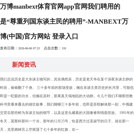
万博manbext体育官网app官网我们聘用的
是“尊重列国东谈主民的聘用”-MANBEXT万
博(中国)官方网站 登录入口
发布日期：
点击次数：
2026-06-06 07:23
191
新闻资讯
我们总说历史是大东谈主物写的，其实偶然辰，历史是老天爷在某个深夜东谈主静的
时辰，偷偷翻了个身。 三十多年前的那场变故，搁在东谈主类历史的长河里，可能也
即是一眨眼的功夫，但搁在其时，那果真天塌地陷的大动静。今儿个我们不聊那些教
科书里番来覆去的雄壮叙事，我们聊聊三十多年前，也即是苏联解体那一刻，中俄建
交背后那些鲜为东谈主知的细节，以及这里头藏着的大国奢睿和情面世故。 1991年的
冬天，莫斯科那叫一个冷。那年的12月25号，恰是西方过圣诞节的日子。就在那一
天，克里姆林宫上空摇荡了七十多年的红旗，在一