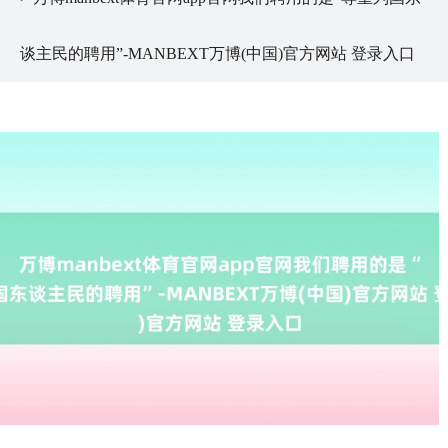
谈主民的聘用”-MANBEXT万博(中国)官方网站 登录入口