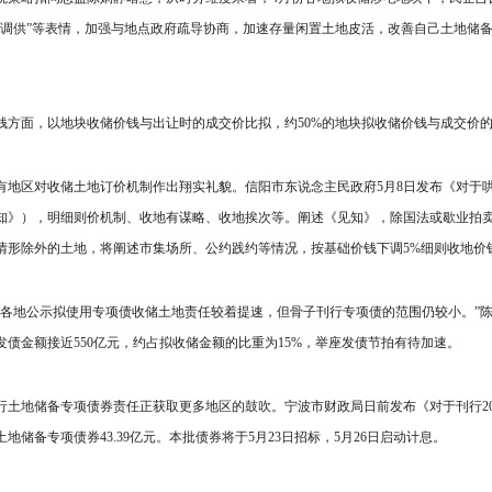
收调供”等表情，加强与地点政府疏导协商，加速存量闲置土地皮活，改善自己土地储
。
方面，以地块收储价钱与出让时的成交价比拟，约50%的地块拟收储价钱与成交价的比值在0
有地区对收储土地订价机制作出翔实礼貌。信阳市东说念主民政府5月8日发布《对于
知》），明细则价机制、收地有谋略、收地挨次等。阐述《见知》，除国法或歇业拍
情形除外的土地，将阐述市集场所、公约践约等情况，按基础价钱下调5%细则收地价
球各地公示拟使用专项债收储土地责任较着提速，但骨子刊行专项债的范围仍较小。”
发债金额接近550亿元，约占拟收储金额的比重为15%，举座发债节拍有待加速。
行土地储备专项债券责任正获取更多地区的鼓吹。宁波市财政局日前发布《对于刊行2
地储备专项债券43.39亿元。本批债券将于5月23日招标，5月26日启动计息。