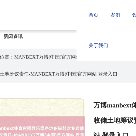
首页
案例
新闻资讯
你
关于我们
位置：
MANBEXT万博(中国)官方网站 登录入口
>
新闻资讯
> 
土地筹议责任-MANBEXT万博(中国)官方网站 登录入口
万博manbe
收储土地筹议责
站 登录入口