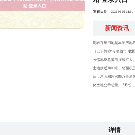
发布日期：
2026-06-05 18:31
新闻资讯
周转存量用地是本年房地
（以下简称“专项债”）收
收储地块总范围捏续扩大。
土地接近3000宗，总面积
宗，总面积超7000万普通
储土地公示总量。 5月份
详情