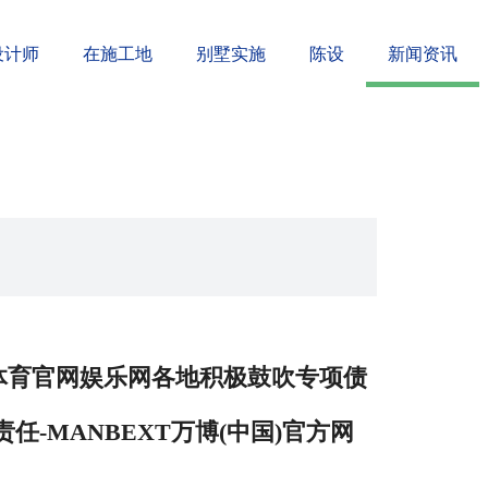
设计师
在施工地
别墅实施
陈设
新闻资讯
的位置：
MANBEXT万博(中国)官方网站 登录入口
>
新闻资讯
>
万博manbext体育官网娱乐网各地积极鼓吹专项债
xt体育官网娱乐网各地积极鼓吹专项债
任-MANBEXT万博(中国)官方网