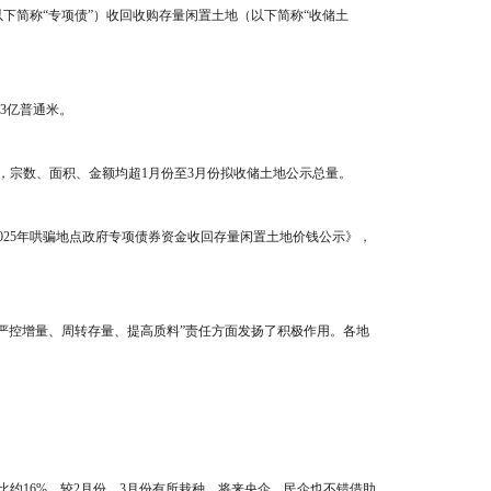
下简称“专项债”）收回收购存量闲置土地（以下简称“收储土
33亿普通米。
亿元，宗数、面积、金额均超1月份至3月份拟收储土地公示总量。
025年哄骗地点政府专项债券资金收回存量闲置土地价钱公示》，
严控增量、周转存量、提高质料”责任方面发扬了积极作用。各地
约16%，较2月份、3月份有所栽种。将来央企、民企也不错借助