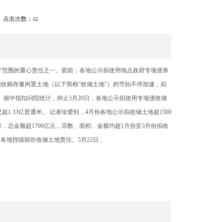
点击次数：
62
产范围的重心责任之一。面前，各地公示拟使用地点政府专项债券
回收购存量闲置土地（以下简称“收储土地”）的节拍不停加速，拟
 据中指扣问院统计，抑止5月20日，各地公示拟使用专项债收储
已超1.33亿普通米。 记者珍爱到，4月份各地公示拟收储土地超1500
米，总金额超1700亿元，宗数、面积、金额均超1月份至3月份拟收
，各地捏续鼓吹收储土地责任。5月22日，