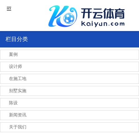
栏目分类
案例
设计师
在施工地
别墅实施
陈设
新闻资讯
关于我们