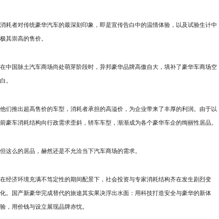
消耗者对传统豪华汽车的最深刻印象，即是宣传告白中的温情体验，以及试验生计中
极其崇高的售价。
在中国脉土汽车商场尚处萌芽阶段时，异邦豪华品牌高傲自大，填补了豪华车商场空
白。
他们推出超高售价的车型，消耗者承担的高溢价，为企业带来了丰厚的利润。由于以
前豪车消耗结构向行政需求歪斜，轿车车型，渐渐成为各个豪华车企的绚丽性居品。
但这么的居品，赫然还是不允洽当下汽车商场的需求。
在经济环境充满不笃定性的期间配景下，社会投资与专家消耗结构齐在发生剧烈变
化。国产新豪华完成替代的旅途其实果决浮出水面：用科技打造安全与豪华的新体
验，用价钱与设立展现品牌赤忱。