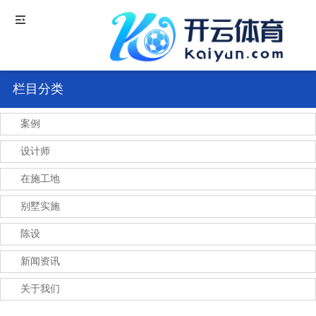
栏目分类
案例
设计师
在施工地
别墅实施
陈设
新闻资讯
关于我们