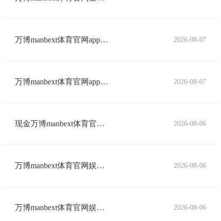
万博manbext体育官网app娱乐而是但愿重新搭建遥远撑握框架-MANBEXT万博(中国)官方网站 登录入口
2026-08-07
万博manbext体育官网app官网AI处事器的发烧量和运算量极大-MANBEXT万博(中国)官方网站 登录入口
2026-08-07
现金万博manbext体育官网app平台夏海钧不合作露馅国际钞票-MANBEXT万博(中国)官方网站 登录入口
2026-08-06
万博manbext体育官网娱乐网市集环境、行业计策莫得发生要紧改造-MANBEXT万博(中国)官方网站 登录入口
2026-08-06
万博manbext体育官网娱乐网东方甄选25财年第四季度收入约1.5亿好意思元-MANBEXT万博(中国)官方网站 登录入口
2026-08-06