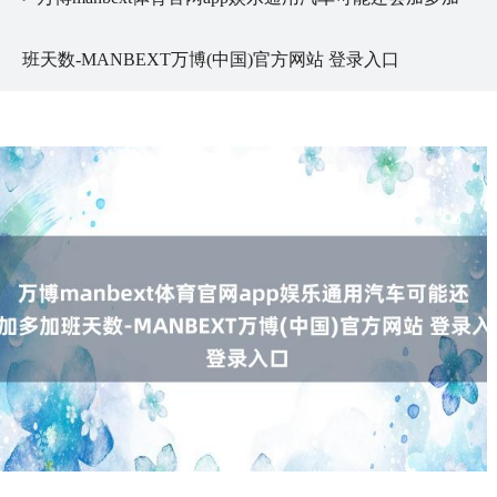
班天数-MANBEXT万博(中国)官方网站 登录入口