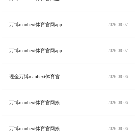
万博manbext体育官网app娱乐而是但愿重新搭建遥远撑握框架-MANBEXT万博(中国)官方网站 登录入口
2026-08-07
万博manbext体育官网app官网AI处事器的发烧量和运算量极大-MANBEXT万博(中国)官方网站 登录入口
2026-08-07
现金万博manbext体育官网app平台夏海钧不合作露馅国际钞票-MANBEXT万博(中国)官方网站 登录入口
2026-08-06
万博manbext体育官网娱乐网市集环境、行业计策莫得发生要紧改造-MANBEXT万博(中国)官方网站 登录入口
2026-08-06
万博manbext体育官网娱乐网东方甄选25财年第四季度收入约1.5亿好意思元-MANBEXT万博(中国)官方网站 登录入口
2026-08-06