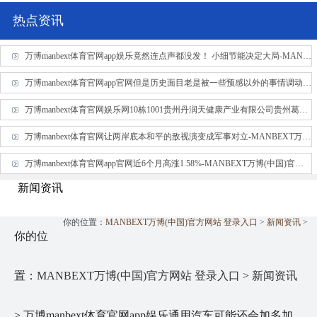
热点资讯
万博manbext体育官网app娱乐竟然连点声都没发！ 小细节能决定大局-MANBEX
万博manbext体育官网app官网但是历史面目老是被一些预感以外的事情调动-MANBEXT万博(中
万博manbext体育官网娱乐网10栋1001贵州丹润天健康产业有限公司贵州葛根灵芝片72克（0.6
万博manbext体育官网让两岸底本和平的敌视演变成军事对立-MANBEXT万博(中国)官方网站 登
万博manbext体育官网app官网近6个月高涨1.58%-MANBEXT万博(中国)官方网站 登录
新闻资讯
你的位置：
MANBEXT万博(中国)官方网站 登录入口
>
新闻资讯
>
你的位
置：
MANBEXT万博(中国)官方网站 登录入口
>
新闻资讯
> 万博manbext体育官网app娱乐通用汽车可能还会加多加